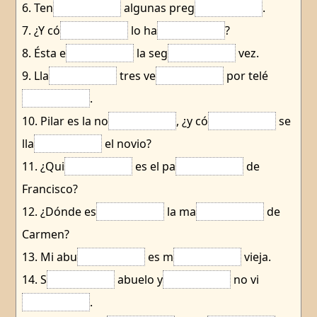
6. Ten
algunas preg
.
7. ¿Y có
lo ha
?
8. Ésta e
la seg
vez.
9. Lla
tres ve
por telé
.
10. Pilar es la no
, ¿y có
se
lla
el novio?
11. ¿Qui
es el pa
de
Francisco?
12. ¿Dónde es
la ma
de
Carmen?
13. Mi abu
es m
vieja.
14. S
abuelo y
no vi
.