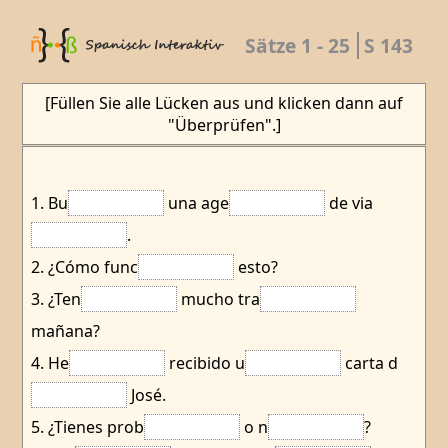
Sätze 1 - 25
S 143
[Füllen Sie alle Lücken aus und klicken dann auf
"Überprüfen".]
1. Bu
una age
de via
.
2. ¿Cómo func
esto?
3. ¿Ten
mucho tra
mañana?
4. He
recibido u
carta d
José.
5. ¿Tienes prob
o n
?