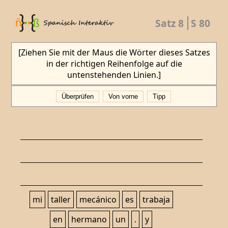
Satz 8
S 80
[Ziehen Sie mit der Maus die Wörter dieses Satzes
in der richtigen Reihenfolge auf die
untenstehenden Linien.]
Überprüfen
Von vorne
Tipp
mi
taller
mecánico
es
trabaja
en
hermano
un
.
y