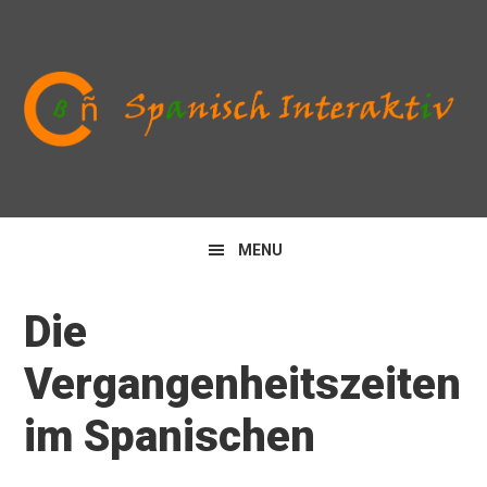
Zur
Zum
Zur
Hauptnavigation
Inhalt
Seitenspalte
springen
springen
springen
MENU
Die
Vergangenheitszeiten
im Spanischen