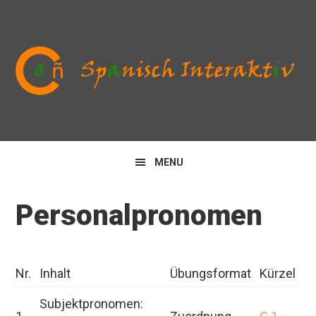
Zur
Zum
Zur
Hauptnavigation
Inhalt
Seitenspalte
springen
springen
springen
MENU
Personalpronomen
Nr.
Inhalt
Übungsformat
Kürzel
Subjektpronomen: