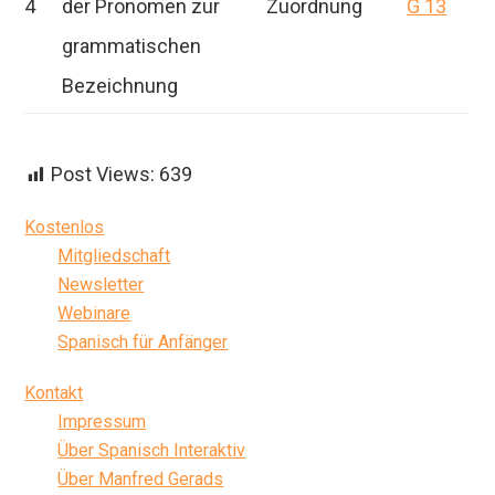
4
der Pronomen zur
Zuordnung
G 13
grammatischen
Bezeichnung
Post Views:
639
Seitenspalte
Kostenlos
Mitgliedschaft
Newsletter
Webinare
Spanisch für Anfänger
Kontakt
Impressum
Über Spanisch Interaktiv
Über Manfred Gerads