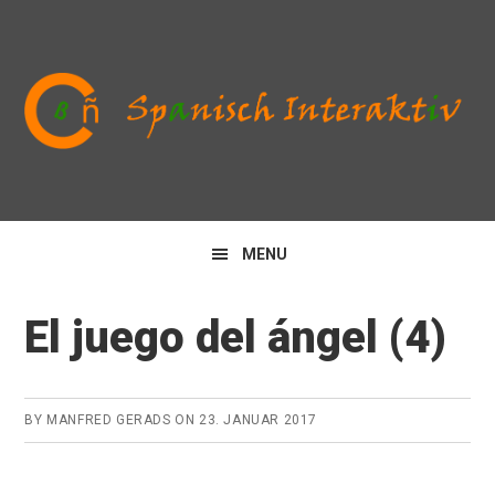
Zur
Zum
Zur
Hauptnavigation
Inhalt
Seitenspalte
springen
springen
springen
MENU
El juego del ángel (4)
BY
MANFRED GERADS
ON
23. JANUAR 2017